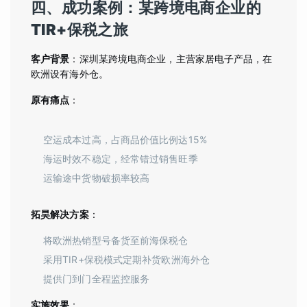
四、成功案例：某跨境电商企业的
TIR+保税之旅
客户背景
：深圳某跨境电商企业，主营家居电子产品，在
欧洲设有海外仓。
原有痛点
：
空运成本过高，占商品价值比例达15%
海运时效不稳定，经常错过销售旺季
运输途中货物破损率较高
拓昊解决方案
：
将欧洲热销型号备货至前海保税仓
采用TIR+保税模式定期补货欧洲海外仓
提供门到门全程监控服务
实施效果
：