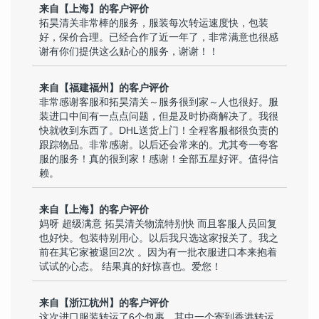
来自【上海】的客户评价
拓昊清关非常棒的服务，服装每次转运速度快，包装
好，保价合理。已经合作了近一年了，非常满意也很感
谢有你们提供这么贴心的服务，谢谢！！
来自【福建福州】的客户评价
非常感谢客服和拓昊清关～服务很到家～人也很好。服
装进口中间有一点点问题，但是及时协商解决了。我很
快就收到东西了。DHL送货上门！全程客服都很负责的
跟踪物品。非常感谢。以后还会常来的。尤其夸一夸客
服的服务！真的很到家！感谢！全部五星好评。值得信
赖。
来自【上海】的客户评价
妈呀 超级满意 拓昊清关物流特别快 而且客服人员回复
也好快。包装特别用心。以后我只选这家报关了。我之
前在其它家被退回2次 。因为有一批衣服进口本来抱着
试试的心态。 结果真的好惊喜也。爱您！
来自【浙江杭州】的客户评价
这次进口服装转运了6个包裹，其中一个寄到香港转运