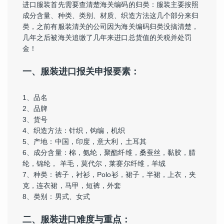
进口服装首先需要查清楚海关编码的归类：服装主要按照
成分含量、种类、类别、材质、织造方法这几个部分来归
类，之前有服装清关的公司因为海关编码归类没搞清楚，
几年之后被海关追缴了几年来进口总货值的关税并处罚
金！
一、服装进口报关申报要素：
1、品名
2、品牌
3、货号
4、织造方法：针织，钩编，机织
5、产地：中国，印度，意大利，土耳其
6、成分含量：棉，氨纶，聚酯纤维，桑蚕丝，黏胶，腈
纶，锦纶， 羊毛，莫代尔，莱赛尔纤维，羊绒
7、种类：裤子，衬衫，Polo衫，裙子，半裙，上衣，夹
克，连衣裙，马甲，短裤，外套
8、类别：男式、女式
二、服装进口难度与重点：