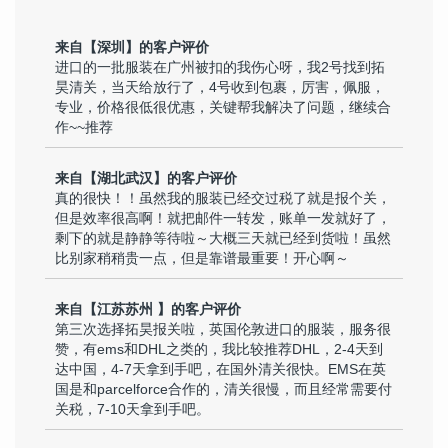
来自【深圳】的客户评价
进口的一批服装在广州被扣的我伤心呀，我2号找到拓
昊清关，当天给放行了，4号收到包裹，厉害，佩服，
专业，价格很低很优惠，关键帮我解决了问题，继续合
作~~推荐
来自【湖北武汉】的客户评价
真的很快！！虽然我的服装已经交过税了就是报个关，
但是效率很高啊！就把邮件一转发，账单一发就好了，
剩下的就是静静等待啦～大概三天就已经到货啦！虽然
比别家稍稍贵一点，但是靠谱最重要！开心啊～
来自【江苏苏州 】的客户评价
第三次选择拓昊报关啦，英国伦敦进口的服装，服务很
赞，有ems和DHL之类的，我比较推荐DHL，2-4天到
达中国，4-7天拿到手吧，在国外清关很快。EMS在英
国是和parcelforce合作的，清关很慢，而且经常需要付
关税，7-10天拿到手吧。